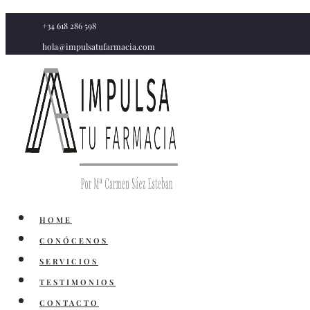
Saltar
+34 618 286 598
al
hola@impulsatufarmacia.com
contenido
HOME
CONÓCENOS
SERVICIOS
TESTIMONIOS
CONTACTO