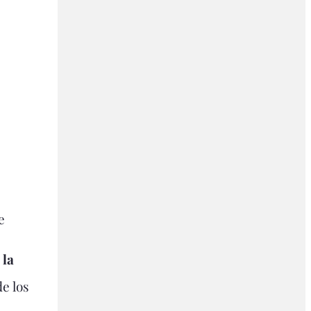
e
 la
e los