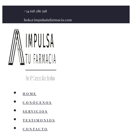
Saltar
+34 618 286 598
al
hola@impulsatufarmacia.com
contenido
HOME
CONÓCENOS
SERVICIOS
TESTIMONIOS
CONTACTO