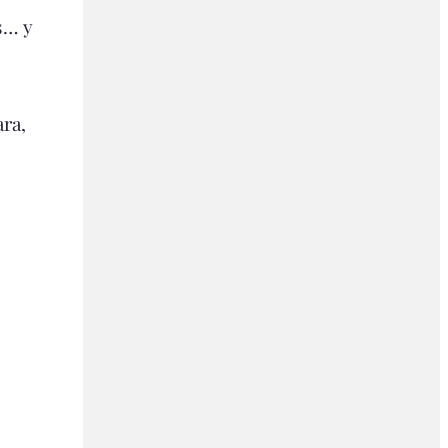
s… y
ara,