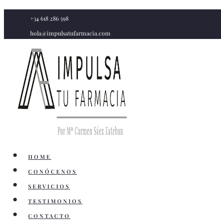
Saltar
+34 618 286 598
al
hola@impulsatufarmacia.com
contenido
HOME
CONÓCENOS
SERVICIOS
TESTIMONIOS
CONTACTO