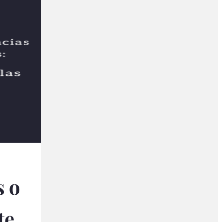
s o
te