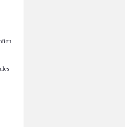
nfíen
ales