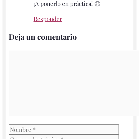
¡A ponerlo en práctica! 🙂
Responder
Deja un comentario
Comentario
Nombre
Correo
electró
Web