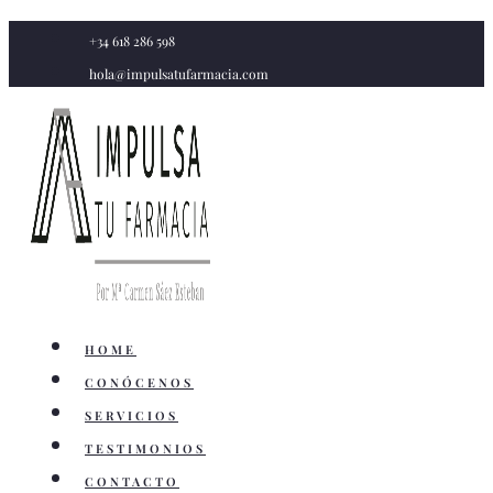
Saltar
+34 618 286 598
al
hola@impulsatufarmacia.com
contenido
HOME
CONÓCENOS
SERVICIOS
TESTIMONIOS
CONTACTO