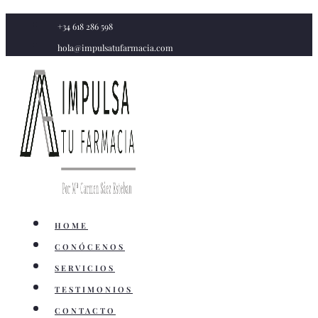
Saltar
+34 618 286 598
al
hola@impulsatufarmacia.com
contenido
HOME
CONÓCENOS
SERVICIOS
TESTIMONIOS
CONTACTO