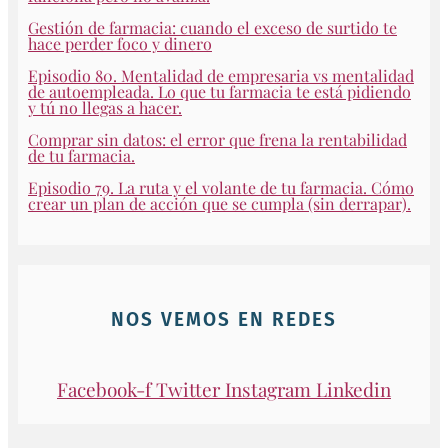
Gestión de farmacia: cuando el exceso de surtido te
hace perder foco y dinero
Episodio 80. Mentalidad de empresaria vs mentalidad
de autoempleada. Lo que tu farmacia te está pidiendo
y tú no llegas a hacer.
Comprar sin datos: el error que frena la rentabilidad
de tu farmacia.
Episodio 79. La ruta y el volante de tu farmacia. Cómo
crear un plan de acción que se cumpla (sin derrapar).
NOS VEMOS EN REDES
Facebook-f
Twitter
Instagram
Linkedin