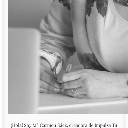
¡Hola! Soy Mª Carmen Sáez, creadora de Impulsa Tu