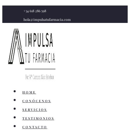
Saltar
+34 618 286 598
al
hola@impulsatufarmacia.com
contenido
HOME
CONÓCENOS
SERVICIOS
TESTIMONIOS
CONTACTO