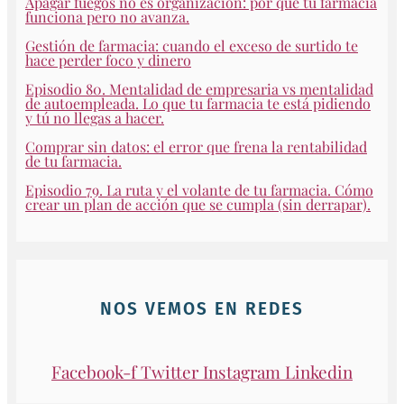
Apagar fuegos no es organización: por qué tu farmacia
funciona pero no avanza.
Gestión de farmacia: cuando el exceso de surtido te
hace perder foco y dinero
Episodio 80. Mentalidad de empresaria vs mentalidad
de autoempleada. Lo que tu farmacia te está pidiendo
y tú no llegas a hacer.
Comprar sin datos: el error que frena la rentabilidad
de tu farmacia.
Episodio 79. La ruta y el volante de tu farmacia. Cómo
crear un plan de acción que se cumpla (sin derrapar).
NOS VEMOS EN REDES
Facebook-f
Twitter
Instagram
Linkedin