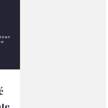
é
nte