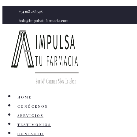
Saltar
+34 618 286 598
al
hola@impulsatufarmacia.com
contenido
HOME
CONÓCENOS
SERVICIOS
TESTIMONIOS
CONTACTO