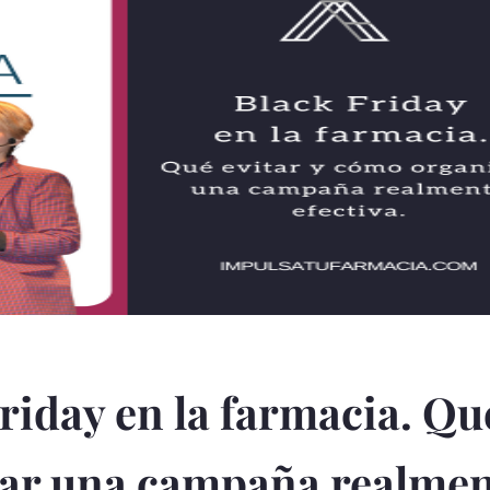
riday en la farmacia. Qu
zar una campaña realme