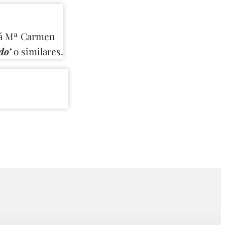
rá Mª Carmen
do’
o similares.