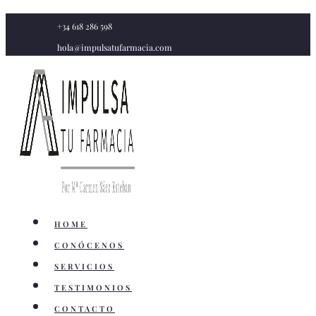
Saltar
+34 618 286 598
al
hola@impulsatufarmacia.com
contenido
HOME
CONÓCENOS
SERVICIOS
TESTIMONIOS
CONTACTO